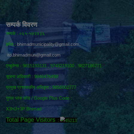
सम्पर्क विवरण
सम्पर्क : ०६५-५७२४३६
इमेल :
bhimadmunicipality@gmail.com
,
ito.bhimadmun@gmail.com
एम्बुलेन्स ः 9815193131 , 9748219100 , 9827186771
सूचना अधिकारी :
9846476498
प्रमुख प्रशासकीय अधिकृत : 9856002777
गुगल प्लस कोड / Google Plus Code :
X3HJ+3P Bhimad
Total Page Visitors
: