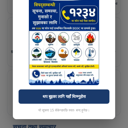
इहाजिरी प्रणाली
श्रमसंसार
Health Dashboard
डिजिटल कृषि व्यवस्थापन
सुझाव संकलन पोर्टल
नगरपालिकामा आएका
प्रणाली
राष्ट्रिय परिचयपत्र
थप बुझ्का लागि यहाँ थिच्नुहोस
Digital Profile
जग्गा वर्गीकरण
बालमैत्री प्रोफाइल
यो सूचना 13 सेकेन्डपछि स्वतः बन्द हुनेछ।
सूचना तथा समाचार