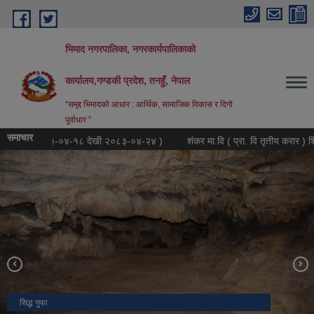
Skip to main content
भिमाद नगरपालिका, नगरकार्यपालिकाको
कार्यालय,गण्डकी प्रदेश, तनहुँ, नेपाल
“समृद्द भिमादको आधार : आर्थिक, सामाजिक विकास र दिगो
पूर्वाधार ”
समाचार
िन (२०८३-०४-१८ देखी २०८३-०४-२४ )
शंकर मा.वि ( प्रा. वि तृतीय करार ) शिक्षक आव
नगरपालिका कार्यालय
सिद्ध गुफा
घाङ्च ल्हुम, भिमाद-९,मोहोरिया