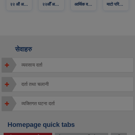
२२औँ अधिवेशनको दोस्रो बैठक
आर्थिक वर्ष २०८३/०८४ को वार्षिक नीति तथा कार्यक्रम प्रस्तुत
माटो परिक्षण शिविर
आर्थिक वर्ष २०८२ ०८३ दोश्रो चौमासिक सार्वजनिक सुनुवाई
सेवाहरु
व्यवसाय दर्ता
दर्ता तथा चलानी
व्यक्तिगत घटना दर्ता
Homepage quick tabs