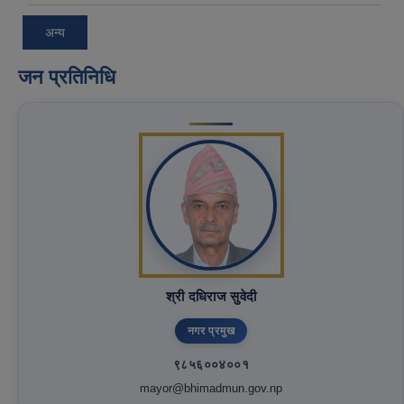
अन्य
जन प्रतिनिधि
श्री दधिराज सुवेदी
नगर प्रमुख
९८५६००४००१
mayor@bhimadmun.gov.np