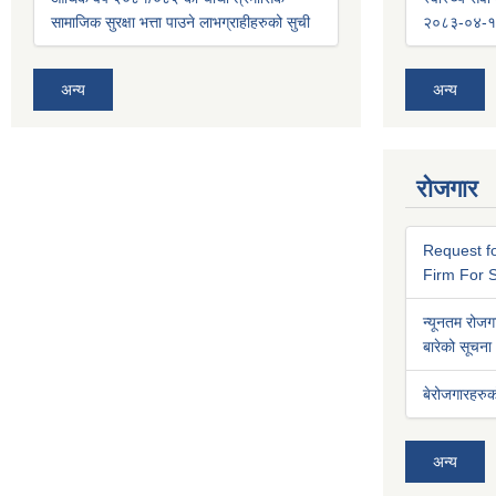
सामाजिक सुरक्षा भत्ता पाउने लाभग्राहीहरुको सुची
२०८३-०४-१
अन्य
अन्य
रोजगार
Request fo
Firm For S
न्यूनतम रोजगा
बारेको सूचना
बेरोजगारहरुक
अन्य