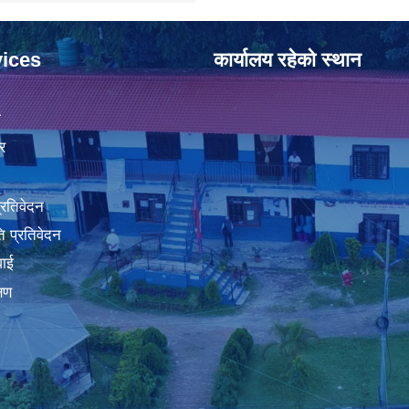
ices
कार्यालय रहेको स्थान
ा
र
प्रतिवेदन
 प्रतिवेदन
वाई
्षण