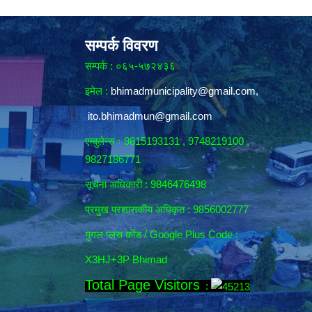
सम्पर्क विवरण
सम्पर्क : ०६५-५७२४३६
इमेल :
bhimadmunicipality@gmail.com
,
ito.bhimadmun@gmail.com
एम्बुलेन्स ः 9815193131 , 9748219100 ,
9827186771
सूचना अधिकारी :
9846476498
प्रमुख प्रशासकीय अधिकृत : 9856002777
गुगल प्लस कोड / Google Plus Code :
X3HJ+3P Bhimad
Total Page Visitors
: