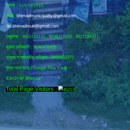
सम्पर्क : ०६५-५७२४३६
इमेल :
bhimadmunicipality@gmail.com
,
ito.bhimadmun@gmail.com
एम्बुलेन्स ः 9815193131 , 9748219100 , 9827186771
सूचना अधिकारी :
9846476498
प्रमुख प्रशासकीय अधिकृत : 9856002777
गुगल प्लस कोड / Google Plus Code :
X3HJ+3P Bhimad
Total Page Visitors
: