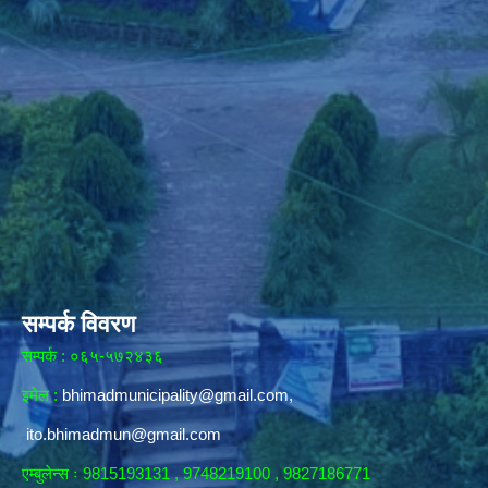
सम्पर्क विवरण
सम्पर्क : ०६५-५७२४३६
इमेल :
bhimadmunicipality@gmail.com
,
ito.bhimadmun@gmail.com
एम्बुलेन्स ः 9815193131 , 9748219100 , 9827186771