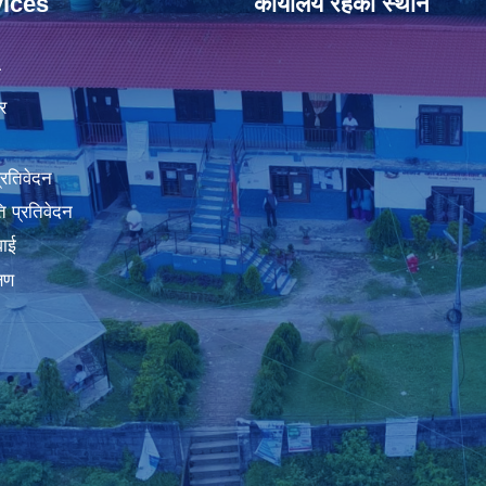
ices
कार्यालय रहेको स्थान
ा
र
प्रतिवेदन
 प्रतिवेदन
वाई
्षण