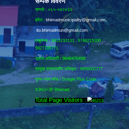
सम्पर्क विवरण
सम्पर्क : ०६५-५७२४३६
इमेल :
bhimadmunicipality@gmail.com
,
ito.bhimadmun@gmail.com
एम्बुलेन्स ः 9815193131 , 9748219100 ,
9827186771
सूचना अधिकारी :
9846476498
प्रमुख प्रशासकीय अधिकृत : 9856002777
गुगल प्लस कोड / Google Plus Code :
X3HJ+3P Bhimad
Total Page Visitors
: