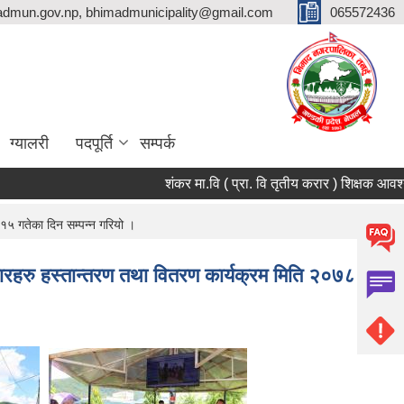
dmun.gov.np, bhimadmunicipality@gmail.com
065572436
ग्यालरी
पदपूर्ति
सम्पर्क
शंकर मा.वि ( प्रा. वि तृतीय करार ) शिक्षक आवश्यकता
 १५ गतेका दिन सम्पन्न गरियो ।
औजारहरु हस्तान्तरण तथा वितरण कार्यक्रम मिति २०७८