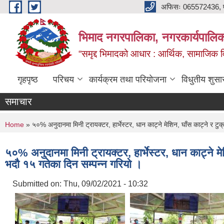
Skip to main content
अफिसः 065572436, ‍‍
भिमाद नगरपालिका, नगरकार्यपालिका
“समृद्द भिमादको आधार : आर्थिक, सामाजिक विक
गृहपृष्ठ
परिचय
कार्यक्रम तथा परियोजना
विधुतीय शुसा
समाचार
You are here
Home
» ५०% अनुदानमा मिनी ट्रायक्टर, हार्भेस्टर, धान काट्ने मेशिन, घाँस काट्ने र 
५०% अनुदानमा मिनी ट्रायक्टर, हार्भेस्टर, धान काट्ने 
भदौ १५ गतेका दिन सम्पन्न गरियो ।
Submitted on:
Thu, 09/02/2021 - 10:32