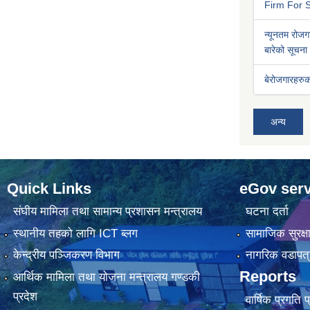
Firm For S
न्यूनतम रोजगा
बारेको सूचना
बेरोजगारहरुक
अन्य
Quick Links
eGov serv
संघीय मामिला तथा सामान्य प्रशासन मन्त्रालय
घटना दर्ता
स्थानीय तहको लागि ICT ब्लग
सामाजिक सुरक्ष
केन्द्रीय पञ्जिकरण विभाग
नागरिक वडापत्
Reports
आर्थिक मामिला तथा योजना मन्त्रालय गण्डकी
प्रदेश
वार्षिक प्रगति 