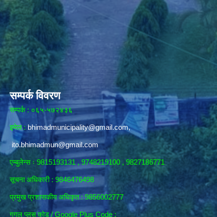
सम्पर्क विवरण
सम्पर्क : ०६५-५७२४३६
इमेल :
bhimadmunicipality@gmail.com
,
ito.bhimadmun@gmail.com
एम्बुलेन्स ः 9815193131 , 9748219100 , 9827186771
सूचना अधिकारी :
9846476498
प्रमुख प्रशासकीय अधिकृत : 9856002777
गुगल प्लस कोड / Google Plus Code :