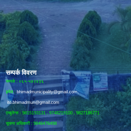
सम्पर्क विवरण
सम्पर्क : ०६५-५७२४३६
इमेल :
bhimadmunicipality@gmail.com
,
ito.bhimadmun@gmail.com
एम्बुलेन्स ः 9815193131 , 9748219100 , 9827186771
सूचना अधिकारी :
9846476498