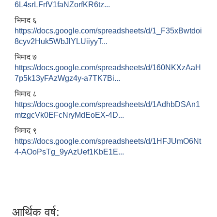
6L4srLFrfV1faNZorfKR6tz...
भिमाद ६
https://docs.google.com/spreadsheets/d/1_F35xBwtdoi
8cyv2Huk5WbJlYLUiiyyT...
भिमाद ७
https://docs.google.com/spreadsheets/d/160NKXzAaH
7p5k13yFAzWgz4y-a7TK7Bi...
भिमाद ८
https://docs.google.com/spreadsheets/d/1AdhbDSAn1
mtzgcVk0EFcNryMdEoEX-4D...
भिमाद ९
https://docs.google.com/spreadsheets/d/1HFJUmO6Nt
4-AOoPsTg_9yAzUef1KbE1E...
आर्थिक वर्ष: