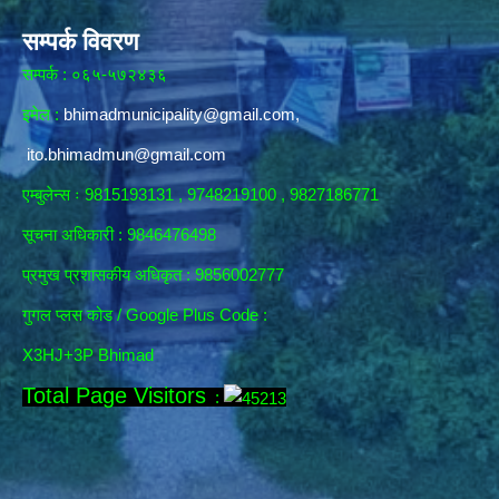
सम्पर्क विवरण
सम्पर्क : ०६५-५७२४३६
इमेल :
bhimadmunicipality@gmail.com
,
ito.bhimadmun@gmail.com
एम्बुलेन्स ः 9815193131 , 9748219100 , 9827186771
सूचना अधिकारी :
9846476498
प्रमुख प्रशासकीय अधिकृत : 9856002777
गुगल प्लस कोड / Google Plus Code :
X3HJ+3P Bhimad
Total Page Visitors
: