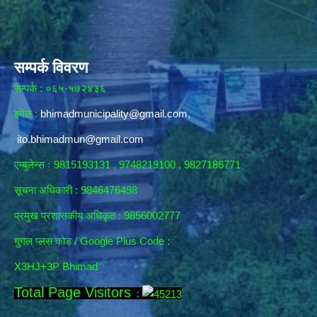
सम्पर्क विवरण
सम्पर्क : ०६५-५७२४३६
इमेल :
bhimadmunicipality@gmail.com
,
ito.bhimadmun@gmail.com
एम्बुलेन्स ः 9815193131 , 9748219100 , 9827186771
सूचना अधिकारी :
9846476498
प्रमुख प्रशासकीय अधिकृत : 9856002777
गुगल प्लस कोड / Google Plus Code :
X3HJ+3P Bhimad
Total Page Visitors
: