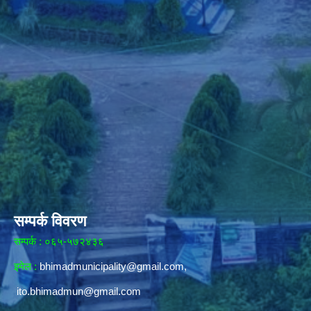
सम्पर्क विवरण
सम्पर्क : ०६५-५७२४३६
इमेल :
bhimadmunicipality@gmail.com
,
ito.bhimadmun@gmail.com