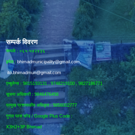
सम्पर्क विवरण
सम्पर्क : ०६५-५७२४३६
इमेल :
bhimadmunicipality@gmail.com
,
ito.bhimadmun@gmail.com
एम्बुलेन्स ः 9815193131 , 9748219100 , 9827186771
सूचना अधिकारी :
9846476498
प्रमुख प्रशासकीय अधिकृत : 9856002777
गुगल प्लस कोड / Google Plus Code :
X3HJ+3P Bhimad