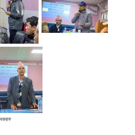
झलकहरु