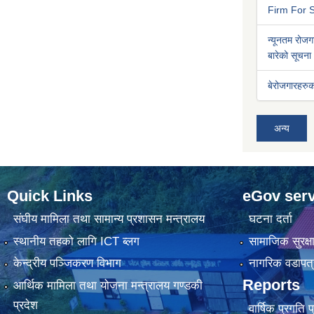
Firm For S
न्यूनतम रोजगा
बारेको सूचना
बेरोजगारहरुक
अन्य
Quick Links
eGov serv
संघीय मामिला तथा सामान्य प्रशासन मन्त्रालय
घटना दर्ता
स्थानीय तहको लागि ICT ब्लग
सामाजिक सुरक्ष
केन्द्रीय पञ्जिकरण विभाग
नागरिक वडापत्
Reports
आर्थिक मामिला तथा योजना मन्त्रालय गण्डकी
प्रदेश
वार्षिक प्रगति 