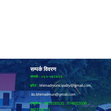
सम्पर्क विवरण
सम्पर्क : ०६५-५७२४३६
इमेल :
bhimadmunicipality@gmail.com
,
ito.bhimadmun@gmail.com
एम्बुलेन्स ः 9815193131 , 9748219100 ,
9827186771