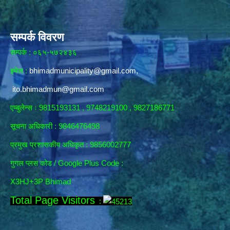
सम्पर्क विवरण
सम्पर्क : ०६५-५७२४३६
इमेल :
bhimadmunicipality@gmail.com
,
ito.bhimadmun@gmail.com
एम्बुलेन्स ः 9815193131 , 9748219100 , 9827186771
सूचना अधिकारी :
9846476498
प्रमुख प्रशासकीय अधिकृत : 9856002777
गुगल प्लस कोड / Google Plus Code :
X3HJ+3P Bhimad
Total Page Visitors
: