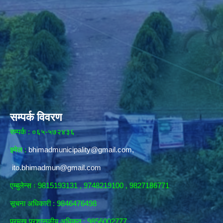
सम्पर्क विवरण
सम्पर्क : ०६५-५७२४३६
इमेल :
bhimadmunicipality@gmail.com
,
ito.bhimadmun@gmail.com
एम्बुलेन्स ः 9815193131 , 9748219100 , 9827186771
सूचना अधिकारी :
9846476498
प्रमुख प्रशासकीय अधिकृत : 9856002777