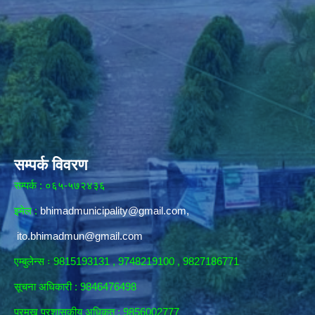
सम्पर्क विवरण
सम्पर्क : ०६५-५७२४३६
इमेल :
bhimadmunicipality@gmail.com
,
ito.bhimadmun@gmail.com
एम्बुलेन्स ः 9815193131 , 9748219100 , 9827186771
सूचना अधिकारी :
9846476498
प्रमुख प्रशासकीय अधिकृत : 9856002777