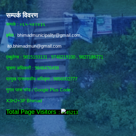
सम्पर्क विवरण
सम्पर्क : ०६५-५७२४३६
इमेल :
bhimadmunicipality@gmail.com
,
ito.bhimadmun@gmail.com
एम्बुलेन्स ः 9815193131 , 9748219100 , 9827186771
सूचना अधिकारी :
9846476498
प्रमुख प्रशासकीय अधिकृत : 9856002777
गुगल प्लस कोड / Google Plus Code :
X3HJ+3P Bhimad
Total Page Visitors
: