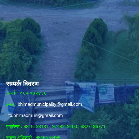
सम्पर्क विवरण
सम्पर्क : ०६५-५७२४३६
इमेल :
bhimadmunicipality@gmail.com
,
ito.bhimadmun@gmail.com
एम्बुलेन्स ः 9815193131 , 9748219100 , 9827186771
सूचना अधिकारी :
9846476498