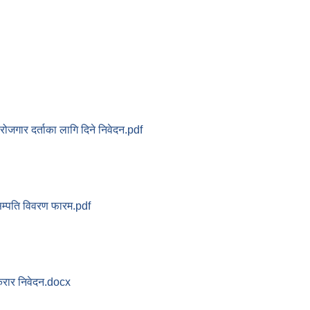
ेरोजगार दर्ताका लागि दिने निवेदन.pdf
म्पति विवरण फारम.pdf
रार निवेदन.docx