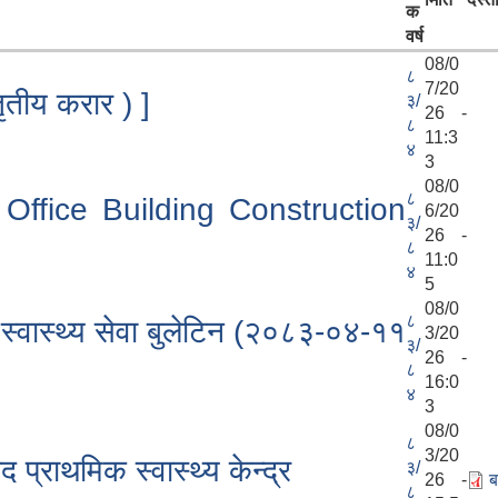
क
वर्ष
08/0
८
7/20
तृतीय करार ) ]
३/
26 -
८
11:3
४
3
08/0
८
 Office Building Construction
6/20
३/
26 -
८
11:0
४
5
08/0
८
िक स्वास्थ्य सेवा बुलेटिन (२०८३-०४-११
3/20
३/
26 -
८
16:0
४
3
08/0
८
3/20
 प्राथमिक स्वास्थ्य केन्द्र
३/
26 -
ब
८