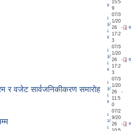
15:5
४
9
07/3
८
1/20
३/
26 -
व
८
17:2
४
3
07/3
८
1/20
३/
26 -
व
८
17:2
४
3
07/3
८
1/20
्रम र वजेट सार्वजनिकीकरण समारोह
३/
26 -
८
11:5
४
0
07/2
८
9/20
म्म
२/
26 -
स
८
10:5