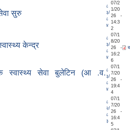
07/2
८
1/20
ेवा सुरु
३/
26 -
८
14:3
४
2
07/1
८
8/20
वास्थ्य केन्द्र
३/
26 -
ब
८
16:2
४
6
07/1
८
षिक स्वास्थ्य सेवा बुलेटिन (आ .व.
7/20
३/
26 -
८
19:4
४
4
07/1
८
7/20
२/
26 -
८
16:4
३
5