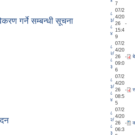
४
7
07/2
८
4/20
करण गर्ने सम्बन्धी सूचना
३/
26 -
८
15:4
४
9
07/2
८
4/20
२/
26 -
ब
८
09:0
३
6
07/2
८
4/20
३/
26 -
स
८
08:5
४
5
07/2
८
4/20
ेदन
२/
26 -
क
८
06:3
३