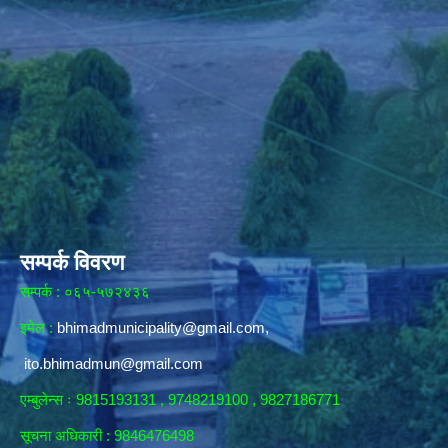
सम्पर्क विवरण
सम्पर्क : ०६५-५७२४३६
इमेल :
bhimadmunicipality@gmail.com
,
ito.bhimadmun@gmail.com
एम्बुलेन्स ः 9815193131 , 9748219100 , 9827186771
सूचना अधिकारी :
9846476498