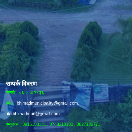
सम्पर्क विवरण
सम्पर्क : ०६५-५७२४३६
इमेल :
bhimadmunicipality@gmail.com
,
ito.bhimadmun@gmail.com
एम्बुलेन्स ः 9815193131 , 9748219100 , 9827186771