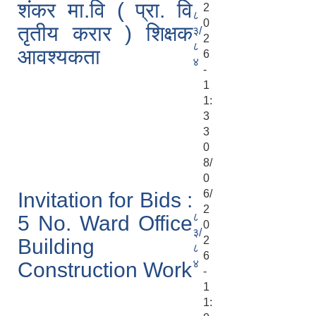
शंकर मा.वि ( प्रा. वि
2
८
0
तृतीय करार ) शिक्षक
३/
2
८
आवश्यकता
6
४
-
1
1:
3
3
0
8/
0
6/
Invitation for Bids :
2
८
5 No. Ward Office
0
३/
2
Building
८
6
४
Construction Work
-
1
1: