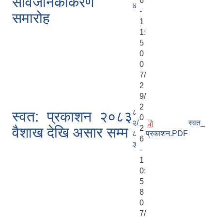
सार्वजनिकीकरण
6
४
-
समारोह
1
1:
5
0
0
7/
2
9/
2
८
स्वत: प्रकाशन २०८३
0
२/
स्वत_
2
वैशाख देखि असार सम्म
८
प्रकाशन.PDF
6
३
-
1
0:
5
8
0
7/