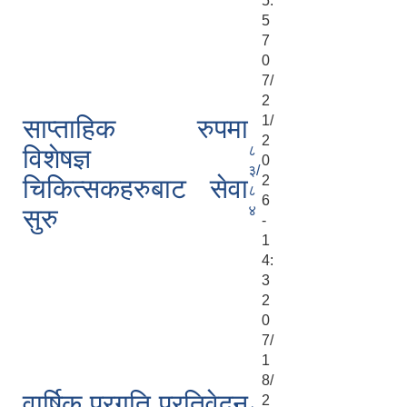
5:
5
7
0
7/
2
1/
साप्ताहिक रुपमा
2
८
विशेषज्ञ
0
३/
2
चिकित्सकहरुबाट सेवा
८
6
४
सुरु
-
1
4:
3
2
0
7/
1
8/
वार्षिक प्रगति प्रतिवेदन
2