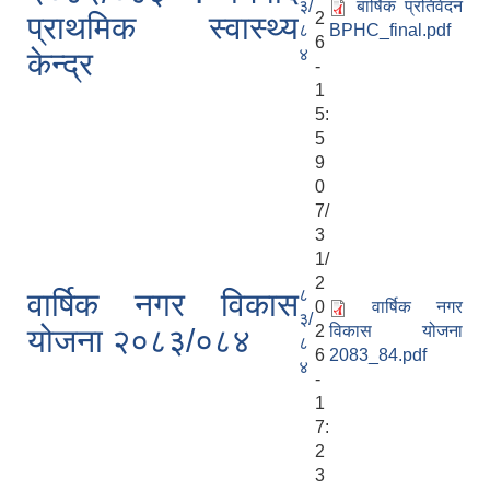
३/
बार्षिक प्रतिवेदन
2
प्राथमिक स्वास्थ्य
८
BPHC_final.pdf
6
४
केन्द्र
-
1
5:
5
9
0
7/
3
1/
2
८
वार्षिक नगर विकास
0
वार्षिक नगर
३/
2
विकास योजना
योजना २०८३/०८४
८
6
2083_84.pdf
४
-
1
7:
2
3