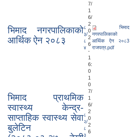
7/
1
6/
2
८
भिमाद
भिमाद नगरपालिकाको
0
३/
नगरपालिकाको
2
आर्थिक ऐन २०८३
८
आर्थिक ऐन २०८3
6
४
राजपत्र.pdf
-
1
6:
0
1
0
7/
भिमाद प्राथमिक
1
6/
स्वास्थ्य केन्द्र-
2
८
साप्ताहिक स्वास्थ्य सेवा
0
२/
2
बुलेटिन
८
6
३