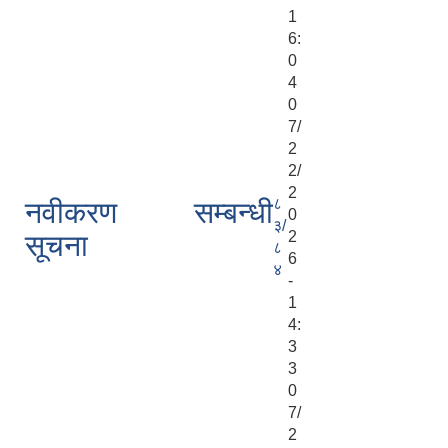
1
6:
0
4
0
7/
2
2/
2
८
नवीकरण सम्बन्धी
0
३/
2
सूचना
८
6
४
-
1
4:
3
3
0
7/
2