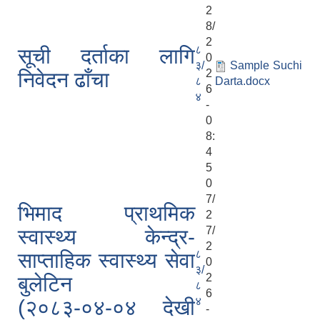
2
8/
2
८
सूची दर्ताका लागि
0
३/
Sample Suchi
2
निवेदन ढाँचा
८
Darta.docx
6
४
-
0
8:
4
5
0
7/
भिमाद प्राथमिक
2
7/
स्वास्थ्य केन्द्र-
2
८
साप्ताहिक स्वास्थ्य सेवा
0
३/
2
बुलेटिन
८
6
४
(२०८३-०४-०४ देखी
-