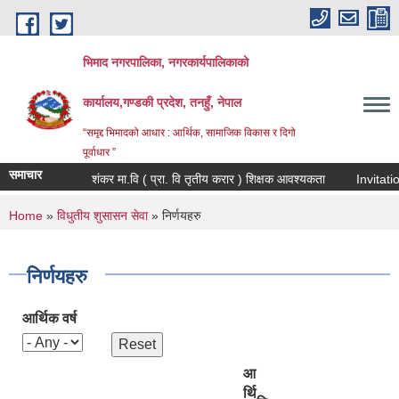
Skip to main content
भिमाद नगरपालिका, नगरकार्यपालिकाको
कार्यालय,गण्डकी प्रदेश, तनहुँ, नेपाल
“समृद्द भिमादको आधार : आर्थिक, सामाजिक विकास र दिगो
पूर्वाधार ”
समाचार
शंकर मा.वि ( प्रा. वि तृतीय करार ) शिक्षक आवश्यकता
You are here
Home
»
विधुतीय शुसासन सेवा
» निर्णयहरु
निर्णयहरु
आर्थिक वर्ष
आ
र्थि