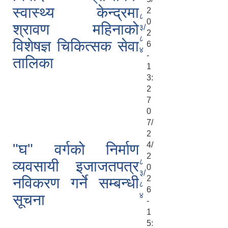
स्वास्थ्य केन्द्रमा
2
८
0
श्रावण महिनाको
३/
2
८
विशेषज्ञ चिकित्सक सेवा
6
४
-
तालिका
1
3:
2
7
0
7/
2
4/
"घ" वर्गको निर्माण
2
८
व्यवसायी इजाजतपत्र
0
३/
2
नविकरण गर्ने सम्बन्धी
८
6
४
सूचना
-
1
5: