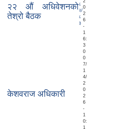
2
८
२२ औं अधिवेशनको
0
२/
2
तेश्रो बैठक
८
6
३
-
1
6:
3
0
0
7/
1
4/
2
0
केशवराज अधिकारी
2
6
-
1
0:
1