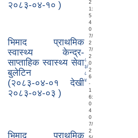
2
२०८३-०४-१० )
1:
5
4
0
7/
भिमाद प्राथमिक
2
7/
स्वास्थ्य केन्द्र-
2
८
साप्ताहिक स्वास्थ्य सेवा
0
३/
2
बुलेटिन
८
6
४
(२०८३-०४-०१ देखी
-
1
२०८३-०४-०३ )
6:
0
4
0
7/
2
भिमाद प्राथमिक
5/