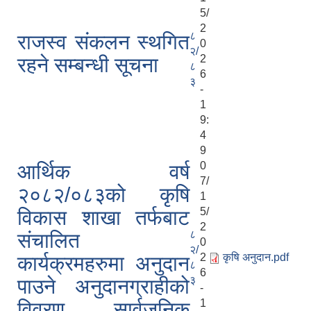
5/
2
८
राजस्व संकलन स्थगित
0
२/
2
रहने सम्बन्धी सूचना
८
6
३
-
1
9:
4
9
0
आर्थिक वर्ष
7/
२०८२/०८३को कृषि
1
5/
विकास शाखा तर्फबाट
2
८
संचालित
0
२/
2
कृषि अनुदान.pdf
कार्यक्रमहरुमा अनुदान
८
6
३
पाउने अनुदानग्राहीको
-
1
विवरण सार्वजनिक