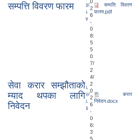
0
सम्पत्ति विवरण फारम
३/
सम्पति विवरण
2
८
फारम.pdf
6
४
-
0
8:
5
5
0
7/
2
4/
सेवा करार सम्झौताको
2
८
0
म्याद थपका लागि
२/
करार
2
८
निवेदन.docx
निवेदन
6
३
-
0
6:
3
5