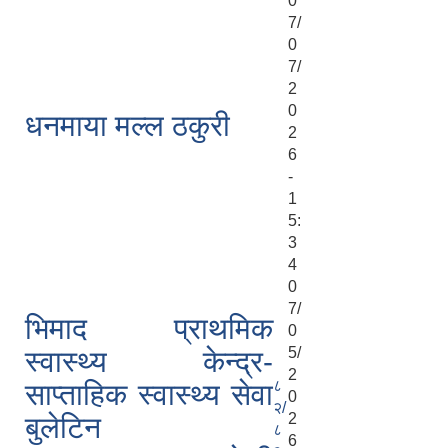
0
7/
0
7/
2
0
धनमाया मल्ल ठकुरी
2
6
-
1
5:
3
4
0
7/
भिमाद प्राथमिक
0
5/
स्वास्थ्य केन्द्र-
2
८
साप्ताहिक स्वास्थ्य सेवा
0
२/
2
बुलेटिन
८
6