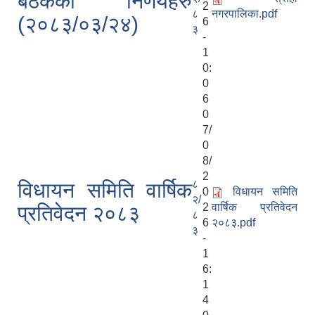
बैठकका निर्णयहरु
2
८
नगरपालिका.pdf
(२०८३/०३/२४)
6
३
-
1
0:
0
6
0
7/
0
8/
2
८
विधायन समिति वार्षिक
0
विधायन समिति
२/
2
वार्षिक प्रतिवेदन
प्रतिवेदन २०८३
८
6
२०८३.pdf
३
-
1
6:
1
4