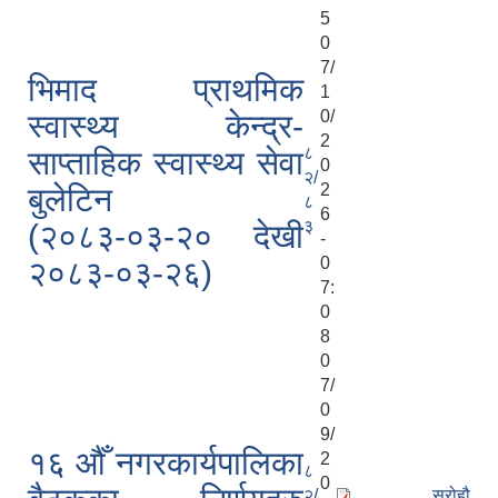
5
0
7/
भिमाद प्राथमिक
1
0/
स्वास्थ्य केन्द्र-
2
८
साप्ताहिक स्वास्थ्य सेवा
0
२/
2
बुलेटिन
८
6
३
(२०८३-०३-२० देखी
-
0
२०८३-०३-२६)
7:
0
8
0
7/
0
9/
१६ औँ नगरकार्यपालिका
2
८
0
२/
स्रोहौ