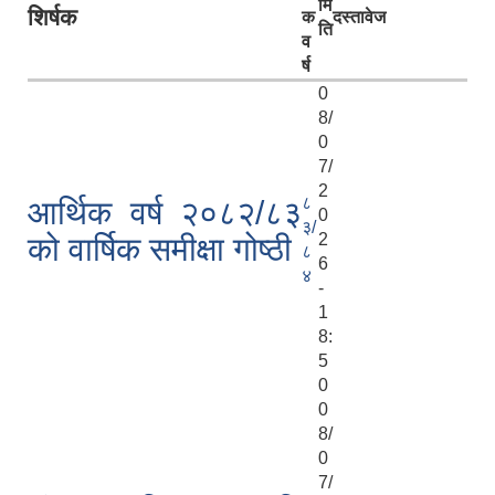
मि
शिर्षक
क
दस्तावेज
ति
व
र्ष
0
8/
0
7/
2
८
आर्थिक वर्ष २०८२/८३
0
३/
2
को वार्षिक समीक्षा गोष्ठी
८
6
४
-
1
8:
5
0
0
8/
0
7/