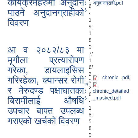
कार्यक्रमहरुमा अनुदान
८
अनुदानग्राही.pdf
6
३
पाउने अनुदानग्राहीको
-
1
विवरण
9:
1
8
0
आ व २०८२/८३ मा
7/
मृगौला प्रत्यारोपण
1
6/
गरेका, डायलाइसिस
2
८
chronic_.pdf
,
गरिरहेका, क्यान्सर रोगी
0
२/
2
र मेरुदण्ड पक्षाघातका
८
chronic_detailed
6
३
_masked.pdf
बिरामीलाई औषधि
-
1
उपचार बापत उपलब्ध
8:
गराएको खर्चको विवरण
5
8
0