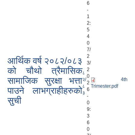
6
-
1
2:
5
4
0
7/
2
आर्थिक वर्ष २०८२/०८३
3/
को चौथो त्रैमासिक
2
८
0
सामाजिक सुरक्षा भत्ता
२/
4th
2
८
Trimester.pdf
पाउने लाभग्राहीहरुको
6
३
-
सुची
0
9:
3
6
0