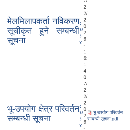
7/
2
2/
मेलमिलापकर्ता नविकरण
2
८
0
सूचीकृत हुने सम्बन्धी
३/
2
८
सूचना
6
४
-
1
6:
1
4
0
7/
2
2/
2
८
भू-उपयोग क्षेत्र परिवर्तन
0
३/
भु उपयोग परिवर्तन
2
सम्बन्धी सूचना
८
सम्बन्धी सूचना.pdf
6
४
-