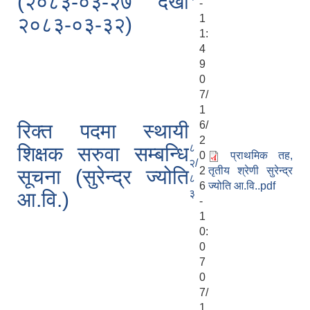
(२०८३-०३-२७ देखी
-
1
२०८३-०३-३२)
1:
4
9
0
7/
1
6/
रिक्त पदमा स्थायी
2
८
शिक्षक सरुवा सम्बन्धि
0
प्राथमिक तह,
२/
2
तृतीय श्रेणी सुरेन्द्र
सूचना (सुरेन्द्र ज्योति
८
6
ज्योति आ.वि..pdf
३
आ.वि.)
-
1
0:
0
7
0
7/
1