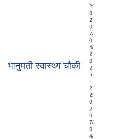
2:
0
2
0
7/
0
4/
2
0
भानुमती स्वास्थ्य चौकी
2
6
-
2
2:
0
2
0
7/
0
4/