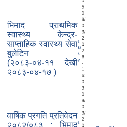
0
5
0
8/
भिमाद प्राथमिक
0
3/
स्वास्थ्य केन्द्र-
2
८
साप्ताहिक स्वास्थ्य सेवा
0
३/
2
बुलेटिन
८
6
४
(२०८३-०४-११ देखी
-
1
२०८३-०४-१७ )
6:
0
3
0
8/
0
3/
वार्षिक प्रगति प्रतिवेदन
2
८
२०८२/०८३ : भिमाद
0