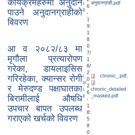
कार्यक्रमहरुमा अनुदान
८
अनुदानग्राही.pdf
6
३
पाउने अनुदानग्राहीको
-
1
विवरण
9:
1
8
0
आ व २०८२/८३ मा
7/
मृगौला प्रत्यारोपण
1
6/
गरेका, डायलाइसिस
2
८
chronic_.pdf
,
गरिरहेका, क्यान्सर रोगी
0
२/
2
र मेरुदण्ड पक्षाघातका
८
chronic_detailed
6
३
_masked.pdf
बिरामीलाई औषधि
-
1
उपचार बापत उपलब्ध
8:
गराएको खर्चको विवरण
5
8
0