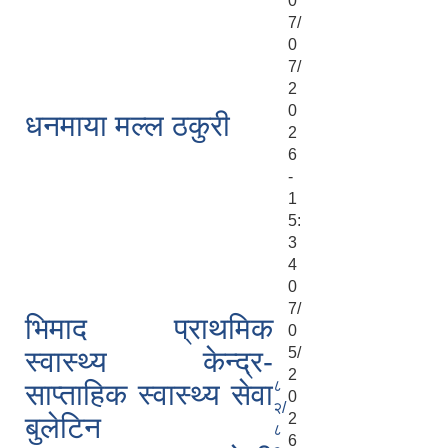
0
7/
0
7/
2
0
धनमाया मल्ल ठकुरी
2
6
-
1
5:
3
4
0
7/
भिमाद प्राथमिक
0
5/
स्वास्थ्य केन्द्र-
2
८
साप्ताहिक स्वास्थ्य सेवा
0
२/
2
बुलेटिन
८
6