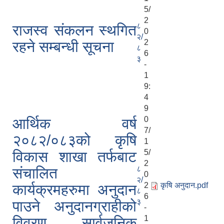
5/
2
८
राजस्व संकलन स्थगित
0
२/
2
रहने सम्बन्धी सूचना
८
6
३
-
1
9:
4
9
0
आर्थिक वर्ष
7/
२०८२/०८३को कृषि
1
5/
विकास शाखा तर्फबाट
2
८
संचालित
0
२/
2
कृषि अनुदान.pdf
कार्यक्रमहरुमा अनुदान
८
6
३
पाउने अनुदानग्राहीको
-
1
विवरण सार्वजनिक