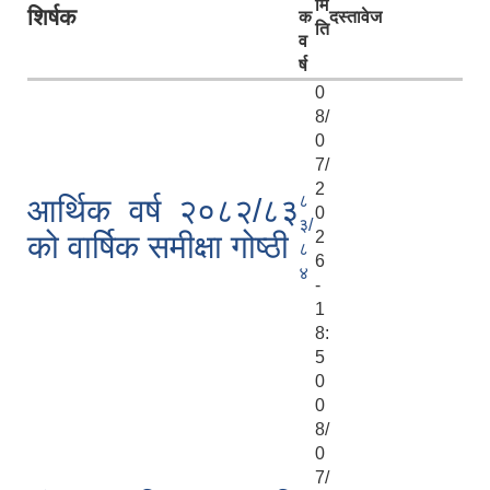
मि
शिर्षक
क
दस्तावेज
ति
व
र्ष
0
8/
0
7/
2
८
आर्थिक वर्ष २०८२/८३
0
३/
2
को वार्षिक समीक्षा गोष्ठी
८
6
४
-
1
8:
5
0
0
8/
0
7/