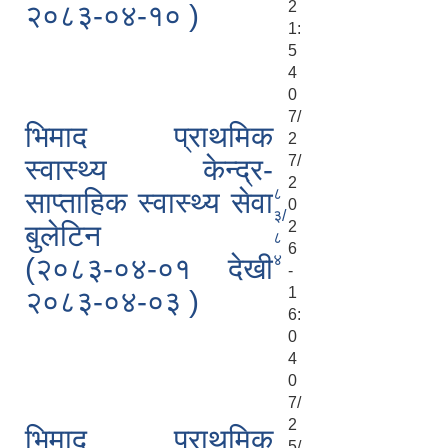
2
२०८३-०४-१० )
1:
5
4
0
7/
भिमाद प्राथमिक
2
7/
स्वास्थ्य केन्द्र-
2
८
साप्ताहिक स्वास्थ्य सेवा
0
३/
2
बुलेटिन
८
6
४
(२०८३-०४-०१ देखी
-
1
२०८३-०४-०३ )
6:
0
4
0
7/
2
भिमाद प्राथमिक
5/