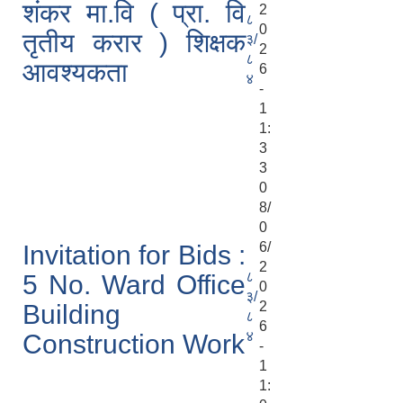
शंकर मा.वि ( प्रा. वि
2
८
0
तृतीय करार ) शिक्षक
३/
2
८
आवश्यकता
6
४
-
1
1:
3
3
0
8/
0
6/
Invitation for Bids :
2
८
5 No. Ward Office
0
३/
2
Building
८
6
४
Construction Work
-
1
1: