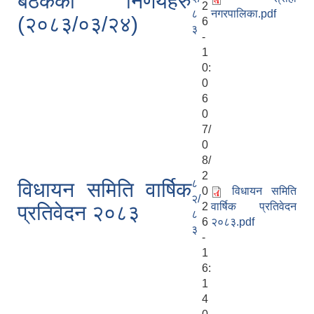
बैठकका निर्णयहरु
2
८
नगरपालिका.pdf
(२०८३/०३/२४)
6
३
-
1
0:
0
6
0
7/
0
8/
2
८
विधायन समिति वार्षिक
0
विधायन समिति
२/
2
वार्षिक प्रतिवेदन
प्रतिवेदन २०८३
८
6
२०८३.pdf
३
-
1
6:
1
4