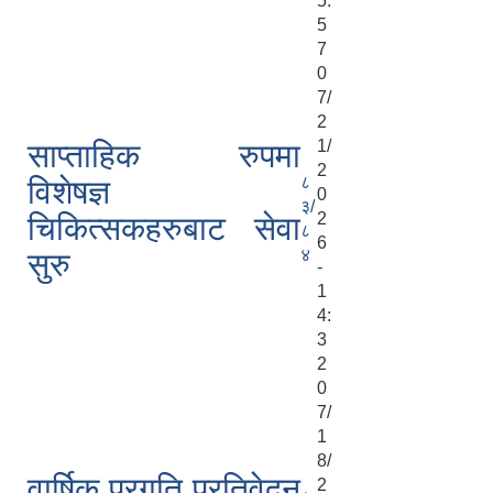
5:
5
7
0
7/
2
1/
साप्ताहिक रुपमा
2
८
विशेषज्ञ
0
३/
2
चिकित्सकहरुबाट सेवा
८
6
४
सुरु
-
1
4:
3
2
0
7/
1
8/
वार्षिक प्रगति प्रतिवेदन
2