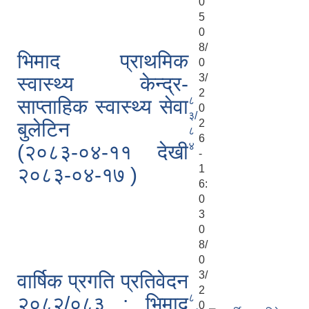
0
5
0
8/
भिमाद प्राथमिक
0
3/
स्वास्थ्य केन्द्र-
2
८
साप्ताहिक स्वास्थ्य सेवा
0
३/
2
बुलेटिन
८
6
४
(२०८३-०४-११ देखी
-
1
२०८३-०४-१७ )
6:
0
3
0
8/
0
3/
वार्षिक प्रगति प्रतिवेदन
2
८
२०८२/०८३ : भिमाद
0