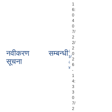
1
6:
0
4
0
7/
2
2/
2
८
नवीकरण सम्बन्धी
0
३/
2
सूचना
८
6
४
-
1
4:
3
3
0
7/
2