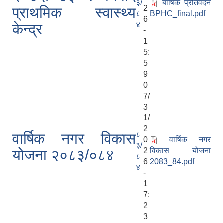
३/
बार्षिक प्रतिवेदन
2
प्राथमिक स्वास्थ्य
८
BPHC_final.pdf
6
४
केन्द्र
-
1
5:
5
9
0
7/
3
1/
2
८
वार्षिक नगर विकास
0
वार्षिक नगर
३/
2
विकास योजना
योजना २०८३/०८४
८
6
2083_84.pdf
४
-
1
7:
2
3