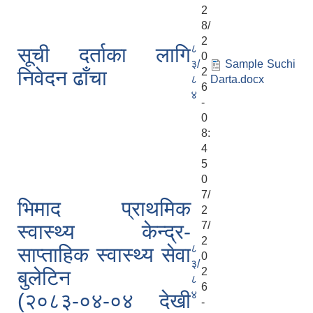
2
8/
2
८
सूची दर्ताका लागि
0
३/
Sample Suchi
2
निवेदन ढाँचा
८
Darta.docx
6
४
-
0
8:
4
5
0
7/
भिमाद प्राथमिक
2
7/
स्वास्थ्य केन्द्र-
2
८
साप्ताहिक स्वास्थ्य सेवा
0
३/
2
बुलेटिन
८
6
४
(२०८३-०४-०४ देखी
-