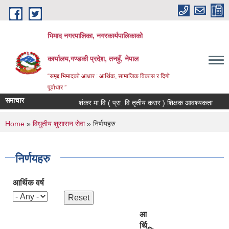
Skip to main content
भिमाद नगरपालिका, नगरकार्यपालिकाको
कार्यालय,गण्डकी प्रदेश, तनहुँ, नेपाल
“समृद्द भिमादको आधार : आर्थिक, सामाजिक विकास र दिगो
पूर्वाधार ”
समाचार
शंकर मा.वि ( प्रा. वि तृतीय करार ) शिक्षक आवश्यकता
You are here
Home
»
विधुतीय शुसासन सेवा
» निर्णयहरु
निर्णयहरु
आर्थिक वर्ष
आ
र्थि