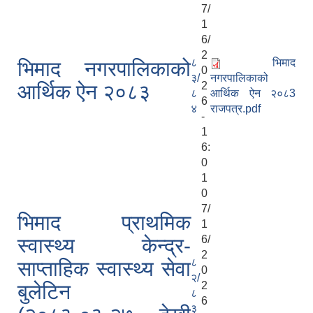
7/
1
6/
2
८
भिमाद
भिमाद नगरपालिकाको
0
३/
नगरपालिकाको
2
आर्थिक ऐन २०८३
८
आर्थिक ऐन २०८3
6
४
राजपत्र.pdf
-
1
6:
0
1
0
7/
भिमाद प्राथमिक
1
6/
स्वास्थ्य केन्द्र-
2
८
साप्ताहिक स्वास्थ्य सेवा
0
२/
2
बुलेटिन
८
6
३