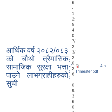
6
-
1
2:
5
4
0
7/
2
आर्थिक वर्ष २०८२/०८३
3/
को चौथो त्रैमासिक
2
८
0
सामाजिक सुरक्षा भत्ता
२/
4th
2
८
Trimester.pdf
पाउने लाभग्राहीहरुको
6
३
-
सुची
0
9:
3
6
0