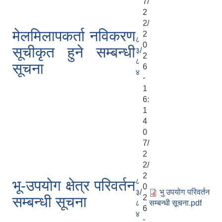
7/
2
2/
मेलमिलापकर्ता नविकरण
2
८
0
सूचीकृत हुने सम्बन्धी
३/
2
८
सूचना
6
४
-
1
6:
1
4
0
7/
2
2/
2
८
भू-उपयोग क्षेत्र परिवर्तन
0
३/
भु उपयोग परिवर्तन
2
सम्बन्धी सूचना
८
सम्बन्धी सूचना.pdf
6
४
-