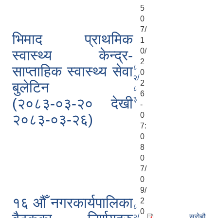
5
0
7/
भिमाद प्राथमिक
1
0/
स्वास्थ्य केन्द्र-
2
८
साप्ताहिक स्वास्थ्य सेवा
0
२/
2
बुलेटिन
८
6
३
(२०८३-०३-२० देखी
-
0
२०८३-०३-२६)
7:
0
8
0
7/
0
9/
१६ औँ नगरकार्यपालिका
2
८
0
२/
स्रोहौ