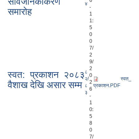
सार्वजनिकीकरण
6
४
-
समारोह
1
1:
5
0
0
7/
2
9/
2
८
स्वत: प्रकाशन २०८३
0
२/
स्वत_
2
वैशाख देखि असार सम्म
८
प्रकाशन.PDF
6
३
-
1
0:
5
8
0
7/