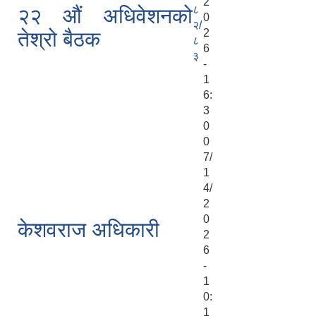
2
८
२२ औं अधिवेशनको
0
२/
2
तेश्रो बैठक
८
6
३
-
1
6:
3
0
0
7/
1
4/
2
0
केशवराज अधिकारी
2
6
-
1
0:
1