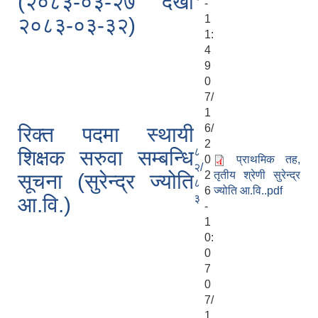
(२०८३-०३-२७ देखी
-
1
२०८३-०३-३२)
1:
4
9
0
7/
1
6/
रिक्त पदमा स्थायी
2
८
शिक्षक सरुवा सम्बन्धि
0
प्राथमिक तह,
२/
2
तृतीय श्रेणी सुरेन्द्र
सूचना (सुरेन्द्र ज्योति
८
6
ज्योति आ.वि..pdf
३
आ.वि.)
-
1
0:
0
7
0
7/
1