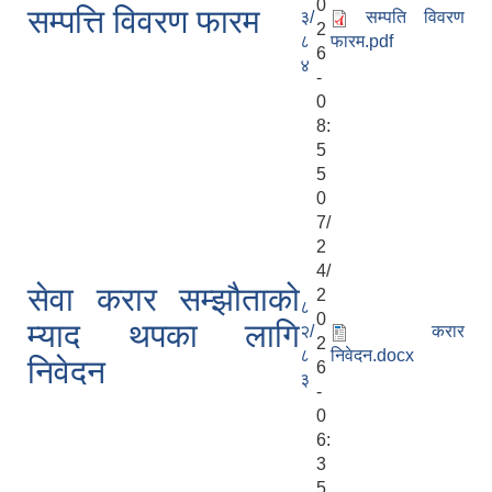
0
सम्पत्ति विवरण फारम
३/
सम्पति विवरण
2
८
फारम.pdf
6
४
-
0
8:
5
5
0
7/
2
4/
सेवा करार सम्झौताको
2
८
0
म्याद थपका लागि
२/
करार
2
८
निवेदन.docx
निवेदन
6
३
-
0
6:
3
5