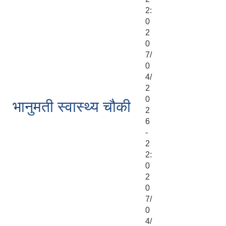
2:
0
2
0
7/
0
4/
2
0
भानुमती स्वास्थ्य चौकी
2
6
-
2
2:
0
2
0
7/
0
4/