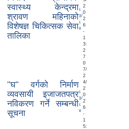
स्वास्थ्य केन्द्रमा
2
८
0
श्रावण महिनाको
३/
2
८
विशेषज्ञ चिकित्सक सेवा
6
४
-
तालिका
1
3:
2
7
0
7/
2
4/
"घ" वर्गको निर्माण
2
८
व्यवसायी इजाजतपत्र
0
३/
2
नविकरण गर्ने सम्बन्धी
८
6
४
सूचना
-
1
5: