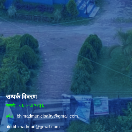
सम्पर्क विवरण
सम्पर्क : ०६५-५७२४३६
इमेल :
bhimadmunicipality@gmail.com
,
ito.bhimadmun@gmail.com