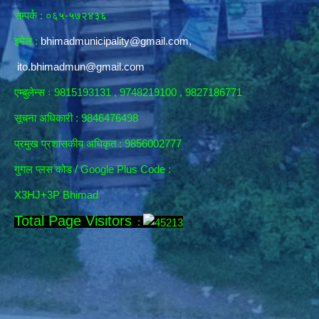
सम्पर्क : ०६५-५७२४३६
इमेल :
bhimadmunicipality@gmail.com
,
ito.bhimadmun@gmail.com
एम्बुलेन्स ः 9815193131 , 9748219100 , 9827186771
सूचना अधिकारी :
9846476498
प्रमुख प्रशासकीय अधिकृत : 9856002777
गुगल प्लस कोड / Google Plus Code :
X3HJ+3P Bhimad
Total Page Visitors
: