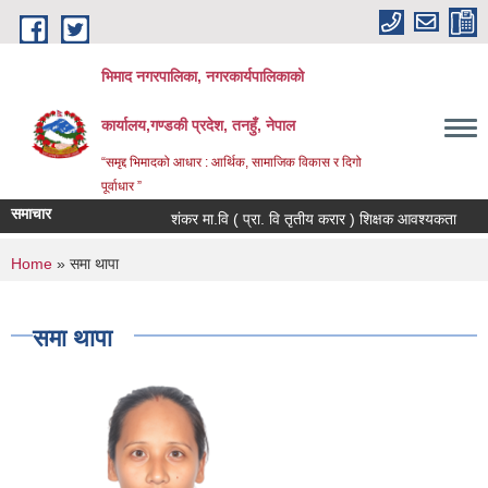
Skip to main content
भिमाद नगरपालिका, नगरकार्यपालिकाको
कार्यालय,गण्डकी प्रदेश, तनहुँ, नेपाल
“समृद्द भिमादको आधार : आर्थिक, सामाजिक विकास र दिगो
पूर्वाधार ”
समाचार
शंकर मा.वि ( प्रा. वि तृतीय करार ) शिक्षक आवश्यकता
You are here
Home
» समा थापा
समा थापा