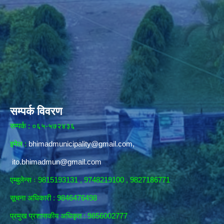
सम्पर्क विवरण
सम्पर्क : ०६५-५७२४३६
इमेल :
bhimadmunicipality@gmail.com
,
ito.bhimadmun@gmail.com
एम्बुलेन्स ः 9815193131 , 9748219100 , 9827186771
सूचना अधिकारी :
9846476498
प्रमुख प्रशासकीय अधिकृत : 9856002777