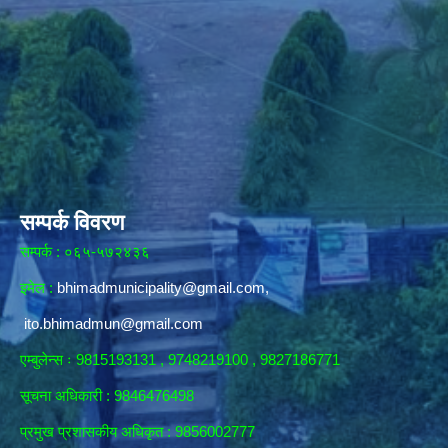
सम्पर्क विवरण
सम्पर्क : ०६५-५७२४३६
इमेल :
bhimadmunicipality@gmail.com
,
ito.bhimadmun@gmail.com
एम्बुलेन्स ः 9815193131 , 9748219100 , 9827186771
सूचना अधिकारी :
9846476498
प्रमुख प्रशासकीय अधिकृत : 9856002777