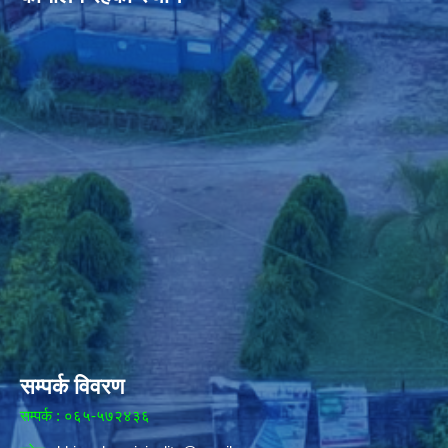
सम्पर्क विवरण
सम्पर्क : ०६५-५७२४३६