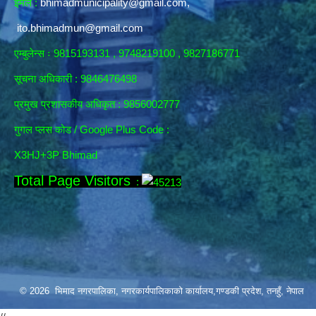
इमेल :
bhimadmunicipality@gmail.com
,
ito.bhimadmun@gmail.com
एम्बुलेन्स ः 9815193131 , 9748219100 , 9827186771
सूचना अधिकारी :
9846476498
प्रमुख प्रशासकीय अधिकृत : 9856002777
गुगल प्लस कोड / Google Plus Code :
X3HJ+3P Bhimad
Total Page Visitors
:
© 2026 भिमाद नगरपालिका, नगरकार्यपालिकाको कार्यालय,गण्डकी प्रदेश, तनहुँ, नेपाल