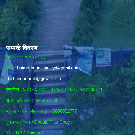
सम्पर्क विवरण
सम्पर्क : ०६५-५७२४३६
इमेल :
bhimadmunicipality@gmail.com
,
ito.bhimadmun@gmail.com
एम्बुलेन्स ः 9815193131 , 9748219100 , 9827186771
सूचना अधिकारी :
9846476498
प्रमुख प्रशासकीय अधिकृत : 9856002777
गुगल प्लस कोड / Google Plus Code :
X3HJ+3P Bhimad