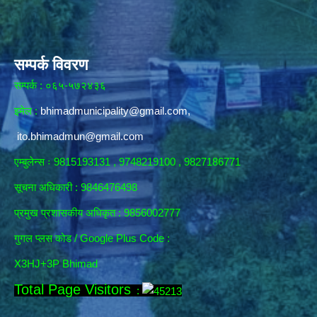
सम्पर्क विवरण
सम्पर्क : ०६५-५७२४३६
इमेल :
bhimadmunicipality@gmail.com
,
ito.bhimadmun@gmail.com
एम्बुलेन्स ः 9815193131 , 9748219100 , 9827186771
सूचना अधिकारी :
9846476498
प्रमुख प्रशासकीय अधिकृत : 9856002777
गुगल प्लस कोड / Google Plus Code :
X3HJ+3P Bhimad
Total Page Visitors
: