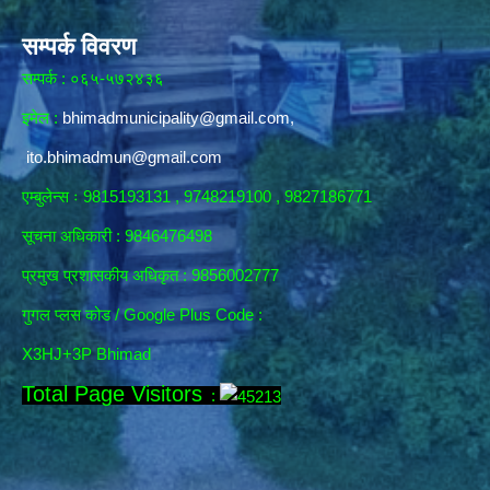
सम्पर्क विवरण
सम्पर्क : ०६५-५७२४३६
इमेल :
bhimadmunicipality@gmail.com
,
ito.bhimadmun@gmail.com
एम्बुलेन्स ः 9815193131 , 9748219100 , 9827186771
सूचना अधिकारी :
9846476498
प्रमुख प्रशासकीय अधिकृत : 9856002777
गुगल प्लस कोड / Google Plus Code :
X3HJ+3P Bhimad
Total Page Visitors
: