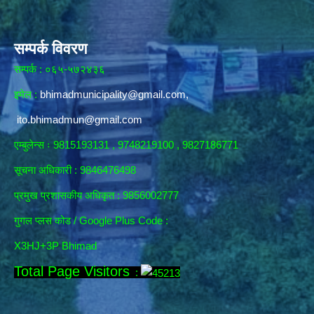
सम्पर्क विवरण
सम्पर्क : ०६५-५७२४३६
इमेल :
bhimadmunicipality@gmail.com
,
ito.bhimadmun@gmail.com
एम्बुलेन्स ः 9815193131 , 9748219100 , 9827186771
सूचना अधिकारी :
9846476498
प्रमुख प्रशासकीय अधिकृत : 9856002777
गुगल प्लस कोड / Google Plus Code :
X3HJ+3P Bhimad
Total Page Visitors
: