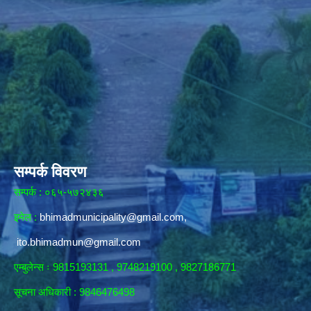
सम्पर्क विवरण
सम्पर्क : ०६५-५७२४३६
इमेल :
bhimadmunicipality@gmail.com
,
ito.bhimadmun@gmail.com
एम्बुलेन्स ः 9815193131 , 9748219100 , 9827186771
सूचना अधिकारी :
9846476498