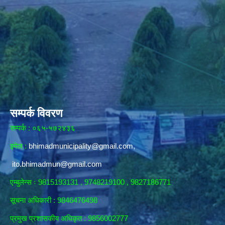
सम्पर्क विवरण
सम्पर्क : ०६५-५७२४३६
इमेल :
bhimadmunicipality@gmail.com
,
ito.bhimadmun@gmail.com
एम्बुलेन्स ः 9815193131 , 9748219100 , 9827186771
सूचना अधिकारी :
9846476498
प्रमुख प्रशासकीय अधिकृत : 9856002777