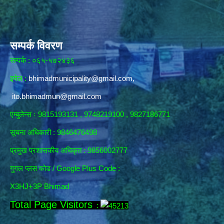
सम्पर्क विवरण
सम्पर्क : ०६५-५७२४३६
इमेल :
bhimadmunicipality@gmail.com
,
ito.bhimadmun@gmail.com
एम्बुलेन्स ः 9815193131 , 9748219100 , 9827186771
सूचना अधिकारी :
9846476498
प्रमुख प्रशासकीय अधिकृत : 9856002777
गुगल प्लस कोड / Google Plus Code :
X3HJ+3P Bhimad
Total Page Visitors
: