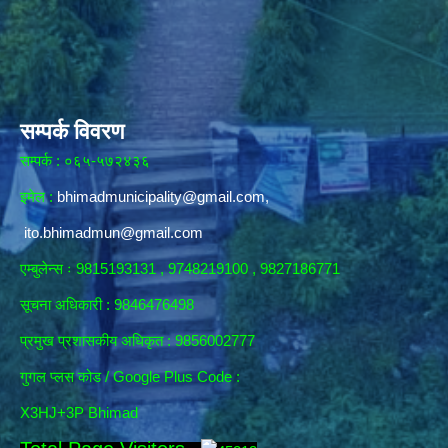
सम्पर्क विवरण
सम्पर्क : ०६५-५७२४३६
इमेल :
bhimadmunicipality@gmail.com
,
ito.bhimadmun@gmail.com
एम्बुलेन्स ः 9815193131 , 9748219100 , 9827186771
सूचना अधिकारी :
9846476498
प्रमुख प्रशासकीय अधिकृत : 9856002777
गुगल प्लस कोड / Google Plus Code :
X3HJ+3P Bhimad