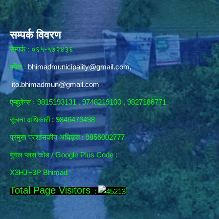
सम्पर्क विवरण
सम्पर्क : ०६५-५७२४३६
इमेल :
bhimadmunicipality@gmail.com
,
ito.bhimadmun@gmail.com
एम्बुलेन्स ः 9815193131 , 9748219100 , 9827186771
सूचना अधिकारी :
9846476498
प्रमुख प्रशासकीय अधिकृत : 9856002777
गुगल प्लस कोड / Google Plus Code :
X3HJ+3P Bhimad
Total Page Visitors
: