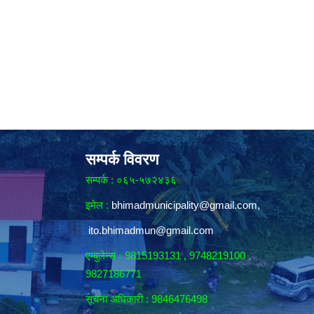
सम्पर्क विवरण
सम्पर्क : ०६५-५७२४३६
इमेल :
bhimadmunicipality@gmail.com
,
ito.bhimadmun@gmail.com
एम्बुलेन्स ः 9815193131 , 9748219100 ,
9827186771
सूचना अधिकारी :
9846476498