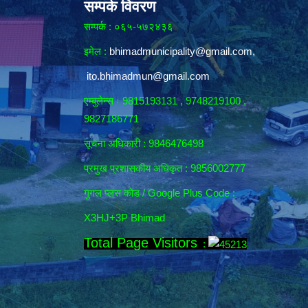
सम्पर्क विवरण
सम्पर्क : ०६५-५७२४३६
इमेल :
bhimadmunicipality@gmail.com
,
ito.bhimadmun@gmail.com
एम्बुलेन्स ः 9815193131 , 9748219100 ,
9827186771
सूचना अधिकारी :
9846476498
प्रमुख प्रशासकीय अधिकृत : 9856002777
गुगल प्लस कोड / Google Plus Code :
X3HJ+3P Bhimad
Total Page Visitors
: