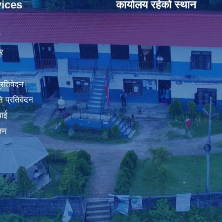
ices
कार्यालय रहेको स्थान
ा
र
प्रतिवेदन
 प्रतिवेदन
वाई
्षण