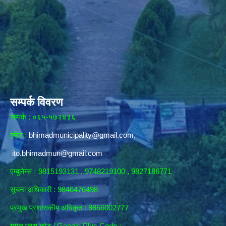
सम्पर्क विवरण
सम्पर्क : ०६५-५७२४३६
इमेल :
bhimadmunicipality@gmail.com
,
ito.bhimadmun@gmail.com
एम्बुलेन्स ः 9815193131 , 9748219100 , 9827186771
सूचना अधिकारी :
9846476498
प्रमुख प्रशासकीय अधिकृत : 9856002777
गुगल प्लस कोड / Google Plus Code :