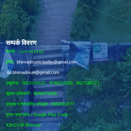
सम्पर्क विवरण
सम्पर्क : ०६५-५७२४३६
इमेल :
bhimadmunicipality@gmail.com
,
ito.bhimadmun@gmail.com
एम्बुलेन्स ः 9815193131 , 9748219100 , 9827186771
सूचना अधिकारी :
9846476498
प्रमुख प्रशासकीय अधिकृत : 9856002777
गुगल प्लस कोड / Google Plus Code :
X3HJ+3P Bhimad