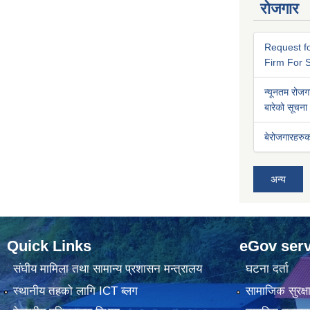
रोजगार
Request fo
Firm For S
न्यूनतम रोजगा
बारेको सूचना
बेरोजगारहरुक
अन्य
Quick Links
eGov serv
संघीय मामिला तथा सामान्य प्रशासन मन्त्रालय
घटना दर्ता
स्थानीय तहको लागि ICT ब्लग
सामाजिक सुरक्ष