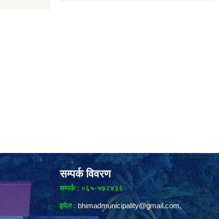
सम्पर्क विवरण
सम्पर्क : ०६५-५७२४३६
इमेल :
bhimadmunicipality@gmail.com
,