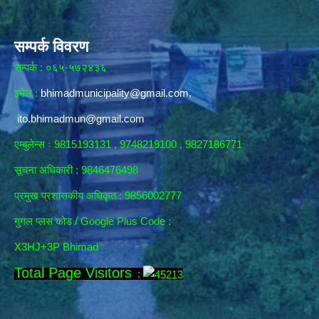
सम्पर्क विवरण
सम्पर्क : ०६५-५७२४३६
इमेल :
bhimadmunicipality@gmail.com
,
ito.bhimadmun@gmail.com
एम्बुलेन्स ः 9815193131 , 9748219100 , 9827186771
सूचना अधिकारी :
9846476498
प्रमुख प्रशासकीय अधिकृत : 9856002777
गुगल प्लस कोड / Google Plus Code :
X3HJ+3P Bhimad
Total Page Visitors
: