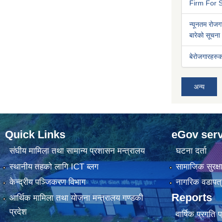
Firm For S
न्यूनतम रोजगा
बारेको सूचना
बेरोजगारहरुक
अन्य
Quick Links
eGov serv
संघीय मामिला तथा सामान्य प्रशासन मन्त्रालय
घटना दर्ता
स्थानीय तहको लागि ICT ब्लग
सामाजिक सुरक्ष
केन्द्रीय पञ्जिकरण विभाग
नागरिक वडापत्
Reports
आर्थिक मामिला तथा योजना मन्त्रालय गण्डकी
प्रदेश
वार्षिक प्रगति 