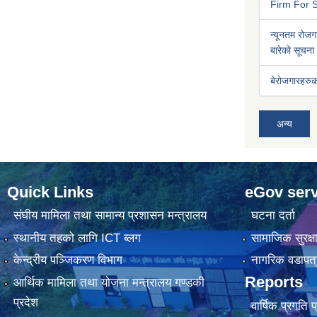
Firm For S
न्यूनतम रोजगा
बारेको सूचना
बेरोजगारहरुक
अन्य
Quick Links
eGov serv
संघीय मामिला तथा सामान्य प्रशासन मन्त्रालय
घटना दर्ता
स्थानीय तहको लागि ICT ब्लग
सामाजिक सुरक्ष
केन्द्रीय पञ्जिकरण विभाग
नागरिक वडापत्
Reports
आर्थिक मामिला तथा योजना मन्त्रालय गण्डकी
प्रदेश
वार्षिक प्रगति 