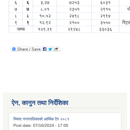
६
६
३.२७
७२५३
६०३१
७
७
८.०१
२३५१
२९१५
प
८
८
१०.५२
२४९८
२९९४
९
९
१२.९२
२१००
३५५०
रिट्ठ
जम्मा
१२९.२९
२९२४८
३३०३६
ऐन, कानुन तथा निर्देशिका
भिमाद नगरपालिकाको आर्थिक ऐन २०८१
Post date:
07/16/2024 - 17:00