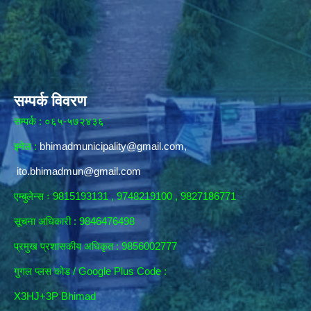
सम्पर्क विवरण
सम्पर्क : ०६५-५७२४३६
इमेल :
bhimadmunicipality@gmail.com
,
ito.bhimadmun@gmail.com
एम्बुलेन्स ः 9815193131 , 9748219100 , 9827186771
सूचना अधिकारी :
9846476498
प्रमुख प्रशासकीय अधिकृत : 9856002777
गुगल प्लस कोड / Google Plus Code :
X3HJ+3P Bhimad