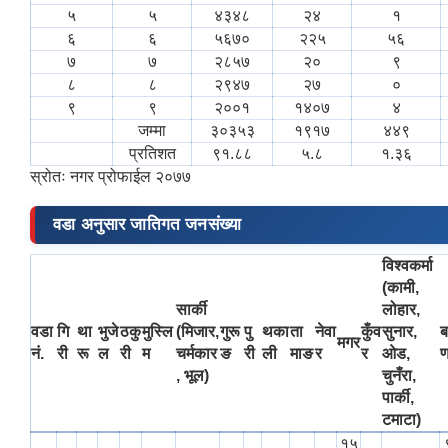
५
५
४३४८
२४
१
६
६
५६७०
२२५
५६
७
७
२८५७
२०
९
८
८
२९४७
२७
०
९
९
२००१
१४०७
४
जम्मा
३०३५३
१९१७
४४९
प्रतिशत
९१.८८
५.८
१.३६
स्रोतः नगर प्रोफाईल २०७७
वडा अनुसार जातिगत जनसंख्या
विश्वकर्मा
(कामी,
सार्की
लोहार,
वडा
गि
था
भुजे
ठकु
मुस्लि
(मिजार,
गुरू
पु
थका
ता
नेवा
कुँव
सुनार,
ब
मगर
नं.
री
रू
ल
री
म
चर्मकार
ङ
री
ली
माङ
र
र
ओड,
, भूल)
चुनँरा,
पार्की,
टमाटा)
१५