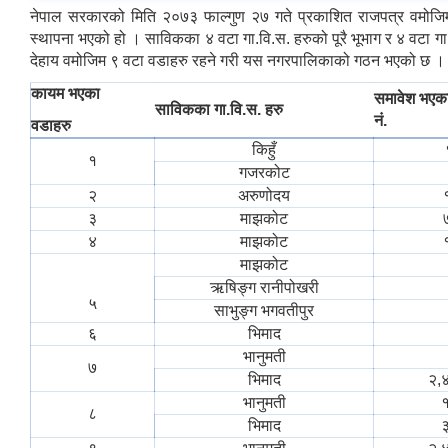
नेपाल सरकारको मिति २०७३ फाल्गुण २७ गते प्रकाशित राजपत्र वमोजि
स्थापना भएको हो । साविकका ४ वटा गा.वि.स. हरुको पूरै भूभाग र ४ वटा गा
देहाय वमोजिम ९ वटा वडाहरु रहने गरी यस नगरपालिकाको गठन भएको छ ।
कायम भएका
समावेश भएक
साविकका गा.वि.स. हरु
नं.
वडाहरु
किहुँ
१
गजरकोट
२
अरुणोदय
३
माझकोट
४
माझकोट
माझकोट
ऋषिङ्‍ग रानीपोखरी
५
साभुङ्ग भगवतीपुर
६
भिमाद
भानुमती
७
भिमाद
२,
भानुमती
१
८
भिमाद
३