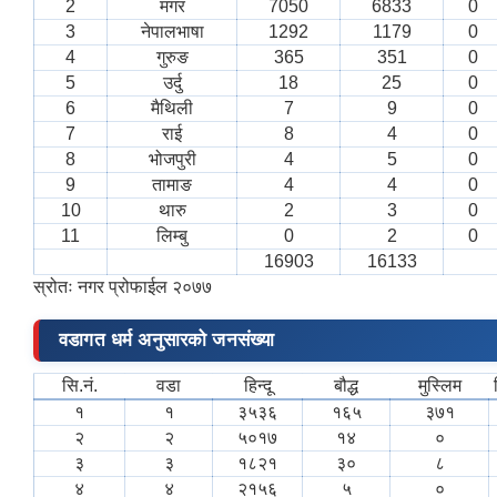
2
मगर
7050
6833
0
3
नेपालभाषा
1292
1179
0
4
गुरुङ
365
351
0
5
उर्दु
18
25
0
6
मैथिली
7
9
0
7
राई
8
4
0
8
भोजपुरी
4
5
0
9
तामाङ
4
4
0
10
थारु
2
3
0
11
लिम्बु
0
2
0
16903
16133
स्रोतः नगर प्रोफाईल २०७७
वडागत धर्म अनुसारको जनसंख्या
सि.नं.
वडा
हिन्दू
बौद्ध
मुस्लिम
१
१
३५३६
१६५
३७१
२
२
५०१७
१४
०
३
३
१८२१
३०
८
४
४
२१५६
५
०