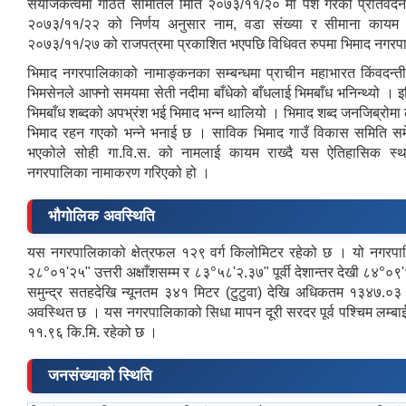
संयोजकत्वमा गठित समितिले मिति २०७३/११/२० मा पेश गरेको प्रतिवे
२०७३/११/२२ को निर्णय अनुसार नाम, वडा संख्या र सीमाना कायम 
२०७३/११/२७ को राजपत्रमा प्रकाशित भएपछि विधिवत रुपमा भिमाद नगरप
भिमाद नगरपालिकाको नामाङ्‍कनका सम्बन्धमा प्राचीन महाभारत किंवदन्ती 
भिमसेनले आफ्नो समयमा सेती नदीमा बाँधेको बाँधलाई भिमबाँध भनिन्थ्यो । 
भिमबाँध शब्दको अपभ्रंश भई भिमाद भन्न थालियो । भिमाद शब्द जनजिब्रोम
भिमाद रहन गएको भन्ने भनाई छ । साविक भिमाद गाउँ विकास समिति सम
भएकोले सोही गा.वि.स. को नामलाई कायम राख्दै यस ऐतिहासिक स्थ
नगरपालिका नामाकरण गरिएको हो ।
भौगोलिक अवस्थिति
यस नगरपालिकाको क्षेत्रफल १२९ वर्ग किलोमिटर रहेको छ । यो नगरप
०
०
०
२८
०१'२५" उत्तरी अक्षाँशसम्म र ८३
५८'२.३७" पूर्वी देशान्तर देखी ८४
०९'
समुन्द्र सतहदेखि न्यूनतम ३४१ मिटर (टुटुवा) देखि अधिकतम १३४७.०३
अवस्थित छ । यस नगरपालिकाको सिधा मापन दूरी सरदर पूर्व पश्‍चिम लम्बाई
११.९६ कि.मि. रहेको छ ।
जनसंख्याको स्थिति