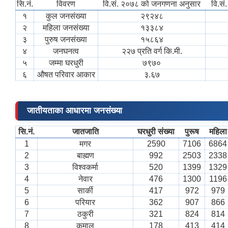
सि.नं.
विवरण
वि.सं. २०७८ को जनगणना अनुसार
वि.सं
१
कुल जनसंख्या
२९२४८
२
महिला जनसंख्या
१३३८४
३
पुरुष जनसंख्या
१५८६४
४
जनघनत्व
२२७ प्रति वर्ग कि.मी.
५
जम्मा घरधुरी
७९७०
६
औषत परिवार आकार
३.६७
जातीयताका आधारमा जनसंख्या
सि.नं.
जातजाति
घरधुरी संख्या
पुरूष
महिला
1
मगर
2590
7106
6864
2
बाह्मण
992
2503
2338
3
विश्वकर्मा
520
1399
1329
4
नेवार
476
1300
1196
5
सार्की
417
972
979
6
परियार
362
907
866
7
ठकुरी
321
824
814
8
कुमाल
178
413
414