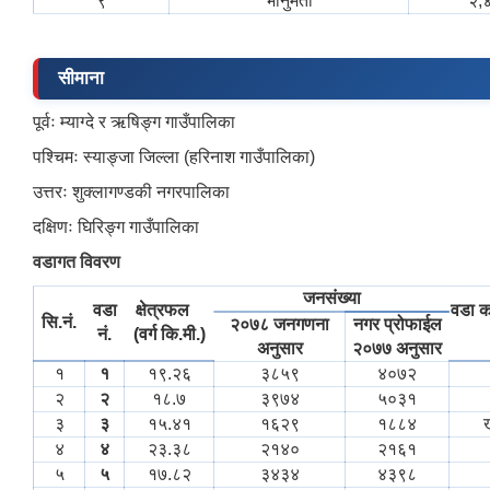
९
भानुमती
२,
सीमाना
पूर्वः म्याग्दे र ऋषिङ्ग गाउँपालिका
पश्‍चिमः स्याङ्जा जिल्ला (हरिनाश गाउँपालिका)
उत्तरः शुक्लागण्डकी नगरपालिका
दक्षिणः घिरिङ्ग गाउँपालिका
वडागत विवरण
जनसंख्या
वडा
क्षेत्रफल
वडा क
सि.नं.
२०७८ जनगणना
नगर प्रोफाईल
नं.
(वर्ग कि.मी.)
अनुसार
२०७७ अनुसार
१
१
१९.२६
३८५९
४०७२
२
२
१८.७
३९७४
५०३१
३
३
१५.४१
१६२९
१८८४
ख
४
४
२३.३८
२१४०
२१६१
५
५
१७.८२
३४३४
४३९८