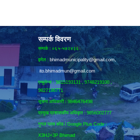
सम्पर्क विवरण
सम्पर्क : ०६५-५७२४३६
इमेल :
bhimadmunicipality@gmail.com
,
ito.bhimadmun@gmail.com
एम्बुलेन्स ः 9815193131 , 9748219100 ,
9827186771
सूचना अधिकारी :
9846476498
प्रमुख प्रशासकीय अधिकृत : 9856002777
गुगल प्लस कोड / Google Plus Code :
X3HJ+3P Bhimad