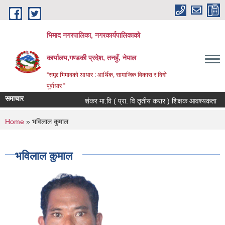
Skip to main content
भिमाद नगरपालिका, नगरकार्यपालिकाको
कार्यालय,गण्डकी प्रदेश, तनहुँ, नेपाल
“समृद्द भिमादको आधार : आर्थिक, सामाजिक विकास र दिगो
पूर्वाधार ”
समाचार
शंकर मा.वि ( प्रा. वि तृतीय करार ) शिक्षक आवश्यकता
You are here
Home
» भविलाल कुमाल
भविलाल कुमाल