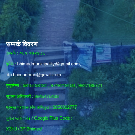
सम्पर्क विवरण
सम्पर्क : ०६५-५७२४३६
इमेल :
bhimadmunicipality@gmail.com
,
ito.bhimadmun@gmail.com
एम्बुलेन्स ः 9815193131 , 9748219100 , 9827186771
सूचना अधिकारी :
9846476498
प्रमुख प्रशासकीय अधिकृत : 9856002777
गुगल प्लस कोड / Google Plus Code :
X3HJ+3P Bhimad