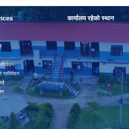
ices
कार्यालय रहेको स्थान
ा
र
प्रतिवेदन
 प्रतिवेदन
वाई
्षण