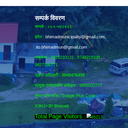
सम्पर्क विवरण
सम्पर्क : ०६५-५७२४३६
इमेल :
bhimadmunicipality@gmail.com
,
ito.bhimadmun@gmail.com
एम्बुलेन्स ः 9815193131 , 9748219100 ,
9827186771
सूचना अधिकारी :
9846476498
प्रमुख प्रशासकीय अधिकृत : 9856002777
गुगल प्लस कोड / Google Plus Code :
X3HJ+3P Bhimad
Total Page Visitors
: