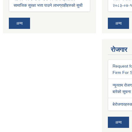
सामाजिक सुरक्षा भत्ता पाउने लाभग्राहीहरुको सुची
२०८३-०४-१
अन्य
अन्य
रोजगार
Request fo
Firm For S
न्यूनतम रोजगा
बारेको सूचना
बेरोजगारहरुक
अन्य