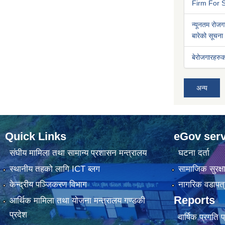
Firm For S
न्यूनतम रोजगा
बारेको सूचना
बेरोजगारहरुक
अन्य
Quick Links
eGov serv
संघीय मामिला तथा सामान्य प्रशासन मन्त्रालय
घटना दर्ता
स्थानीय तहको लागि ICT ब्लग
सामाजिक सुरक्ष
केन्द्रीय पञ्जिकरण विभाग
नागरिक वडापत्
Reports
आर्थिक मामिला तथा योजना मन्त्रालय गण्डकी
प्रदेश
वार्षिक प्रगति 